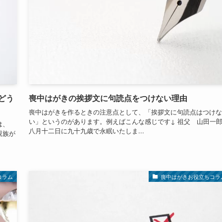
どう
喪中はがきの挨拶文に句読点をつけない理由
喪中はがきを作るときの注意点として、「挨拶文に句読点はつけな
い」というのがあります。例えばこんな感じです↓ 祖父 山田一
は、
八月十二日に九十九歳で永眠いたしま...
親族が
コラム
喪中はがきお役立ちコラ