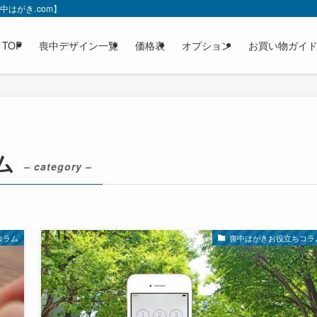
はがき.com】
TOP
喪中デザイン一覧
価格表
オプション
お買い物ガイ
ム
– category –
コラム
喪中はがきお役立ちコラ