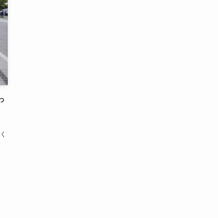
っ
ま
く