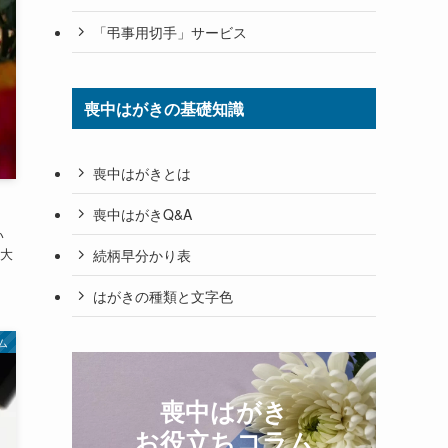
「弔事用切手」サービス
喪中はがきの基礎知識
喪中はがきとは
喪中はがきQ&A
い
大
続柄早分かり表
はがきの種類と文字色
ム
喪中はがき
お役立ちコラム