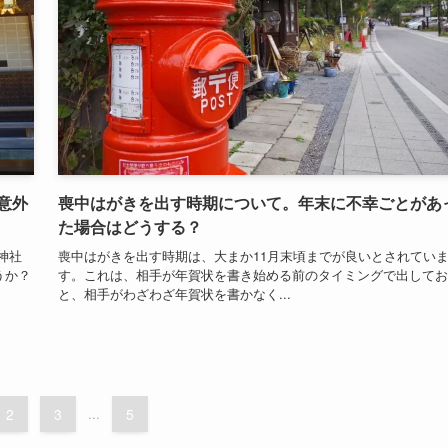
意外
喪中はがきを出す時期について。年末に不幸ごとがあ
た場合はどうする？
神社
喪中はがきを出す時期は、大まか11月末頃までが良いとされてい
うか？
す。これは、相手が年賀状を書き始める前のタイミングで出してお
と、相手がわざわざ年賀状を書かなく...
2
3
...
5