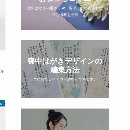
喪中はがきの書き方や、喪中にまつわるお役
立ち情報を発信
喪中はがきデザインの
編集方法
郎が
ご自分でレイアウト調整ができます。
ム