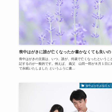
喪中はがきに誰が亡くなったか書かなくても良いの
喪中はがきの文面は、いつ、誰が、何歳で亡くなったというこ
記するのが一般的です。例えば、 義父 山田一郎が８月１日に8
で永眠いたしました というふうに書...
喪中はがきお役立ち