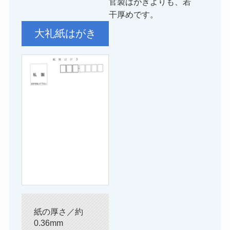
官製はがきよりも、若
干厚めです。
大礼紙はがき
紙の厚さ／約
0.36mm