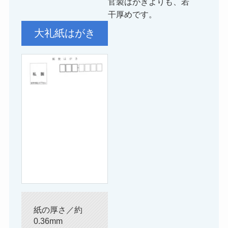
官製はがきよりも、若
干厚めです。
大礼紙はがき
紙の厚さ／約
0.36mm