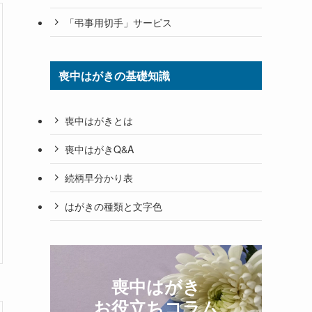
「弔事用切手」サービス
喪中はがきの基礎知識
喪中はがきとは
喪中はがきQ&A
続柄早分かり表
はがきの種類と文字色
喪中はがき
お役立ちコラム