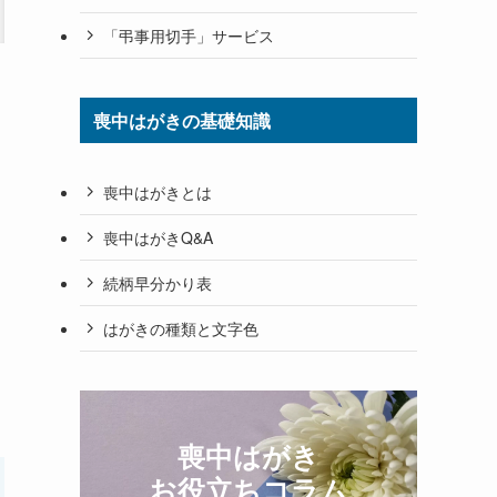
「弔事用切手」サービス
喪中はがきの基礎知識
喪中はがきとは
喪中はがきQ&A
続柄早分かり表
はがきの種類と文字色
喪中はがき
お役立ちコラム