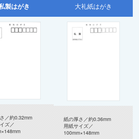
私製はがき
大礼紙はがき
さ／約0.32mm
紙の厚さ／約0.36mm
イズ／
用紙サイズ／
m×148mm
100mm×148mm