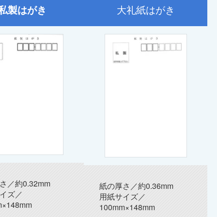
私製はがき
大礼紙はがき
さ／約0.32mm
紙の厚さ／約0.36mm
イズ／
用紙サイズ／
m×148mm
100mm×148mm