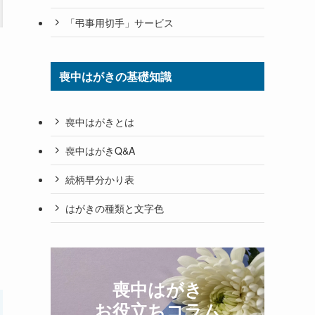
「弔事用切手」サービス
喪中はがきの基礎知識
喪中はがきとは
喪中はがきQ&A
続柄早分かり表
はがきの種類と文字色
喪中はがき
お役立ちコラム