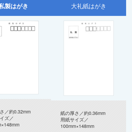
私製はがき
大礼紙はがき
さ／約0.32mm
紙の厚さ／約0.36mm
イズ／
用紙サイズ／
m×148mm
100mm×148mm