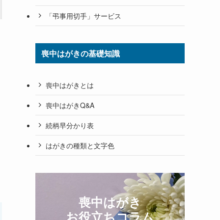
「弔事用切手」サービス
喪中はがきの基礎知識
喪中はがきとは
喪中はがきQ&A
続柄早分かり表
はがきの種類と文字色
喪中はがき
お役立ちコラム