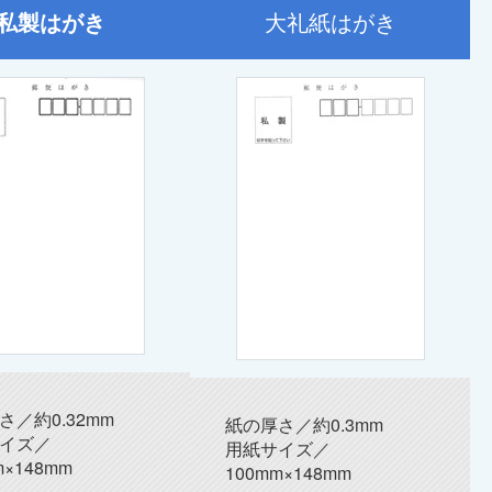
私製はがき
大礼紙はがき
さ／約0.32mm
紙の厚さ／約0.3mm
イズ／
用紙サイズ／
m×148mm
100mm×148mm