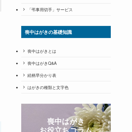
「弔事用切手」サービス
喪中はがきの基礎知識
喪中はがきとは
喪中はがきQ&A
続柄早分かり表
はがきの種類と文字色
喪中はがき
お役立ちコラム