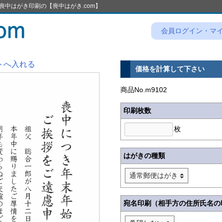
喪中はがき印刷の【喪中はがき.com】
会員ログイン・マ
トへ入れる
価格を計算して下さい
商品No.m9102
印刷枚数
枚
はがきの種類
宛名印刷（相手方の住所氏名の