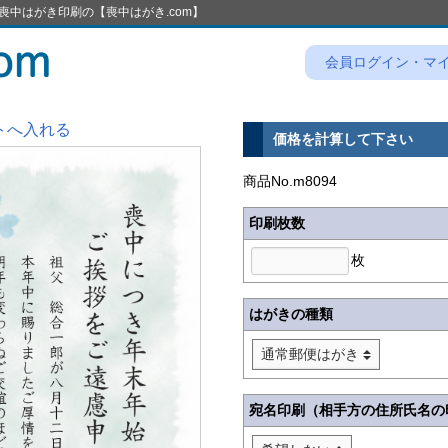
喪中はがき印刷の【喪中はがき.com】
会員ログイン・マ
トへ入れる
価格を計算して下さい
商品No.m8094
印刷枚数
枚
はがきの種類
宛名印刷（相手方の住所氏名の